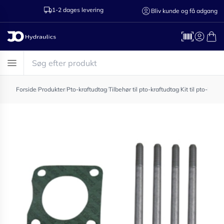
1-2 dages levering
Ring til os 75
Bliv kunde og få adgang
Forside
/
Produkter
/
Pto-kraftudtag
/
Tilbehør til pto-kraftudtag
/
Kit til pto-kraft