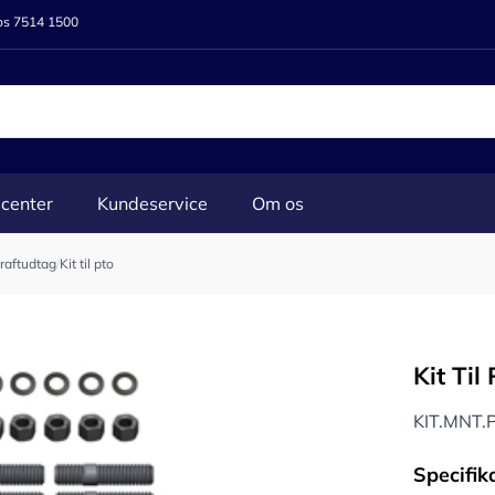
 os 7514 1500
center
Kundeservice
Om os
-kraftudtag
/
Kit til pto
Kit Til
KIT.MNT.
Specifik