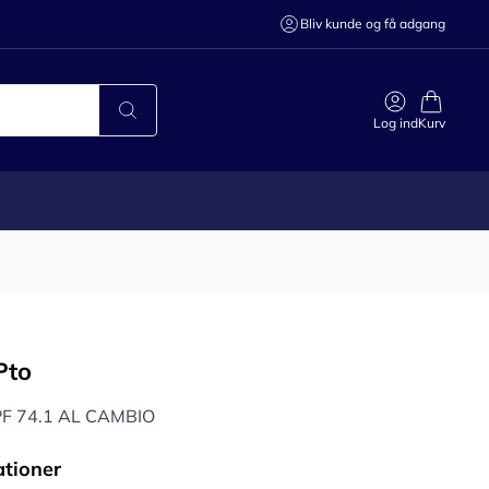
Bliv kunde og få adgang
Log ind
Kurv
 Pto
PF 74.1 AL CAMBIO
ationer