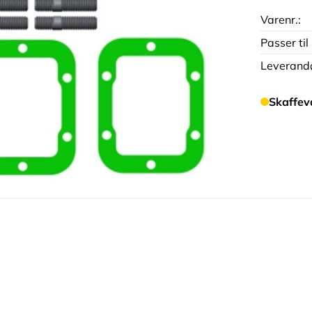
Varenr.:
Passer til
Leverandø
Skaffev