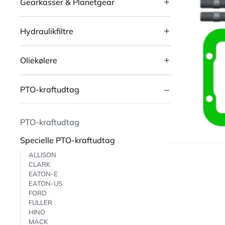
Gearkasser & Planetgear
Hydraulikfiltre
Oliekølere
PTO-kraftudtag
PTO-kraftudtag
Specielle PTO-kraftudtag
ALLISON
CLARK
EATON-E
EATON-US
FORD
FULLER
HINO
MACK