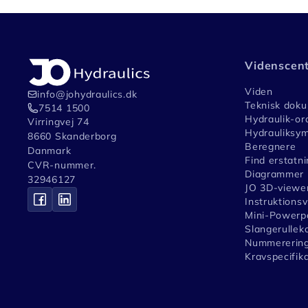
Videnscen
Viden
info@johydraulics.dk
Teknisk dok
7514 1500
Hydraulik-or
Virringvej 74
Hydrauliksym
8660 Skanderborg
Beregnere
Danmark
Find erstatni
CVR-nummer.
Diagrammer
32946127
JO 3D-viewe
Instruktions
Mini-Powerpa
Slangerullek
Nummerering
Kravspecifik