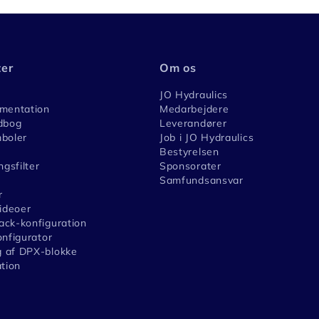
ter
Om os
JO Hydraulics
umentation
Medarbejdere
dbog
Leverandører
boler
Job i JO Hydraulics
Bestyrelsen
ngsfilter
Sponsorater
Samfundsansvar
r
videoer
ck-konfiguration
onfigurator
 af DPX-blokke
ation