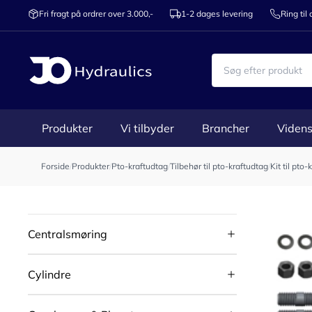
Fri fragt på ordrer over 3.000,-
1-2 dages levering
Ring til
Produkter
Vi tilbyder
Brancher
Videns
Forside
/
Produkter
/
Pto-kraftudtag
/
Tilbehør til pto-kraftudtag
/
Kit til pto
Centralsmøring
Cylindre