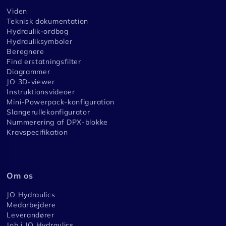
Viden
Teknisk dokumentation
Hydraulik-ordbog
Hydrauliksymboler
Beregnere
Find erstatningsfilter
Diagrammer
JO 3D-viewer
Instruktionsvideoer
Mini-Powerpack-konfiguration
Slangerullekonfigurator
Nummerering af DPX-blokke
Kravspecifikation
Om os
JO Hydraulics
Medarbejdere
Leverandører
Job i JO Hydraulics