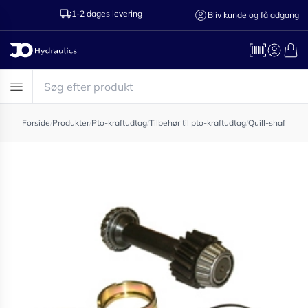
1-2 dages levering
Ring til os 75
Bliv kunde og få adgang
Forside
/
Produkter
/
Pto-kraftudtag
/
Tilbehør til pto-kraftudtag
/
Quill-shaft til 