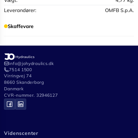
Leverandører:
OMFB S.p.A.
Skaffevare
info@johydraulics.dk
7514 1500
Virringvej 74
8660 Skanderborg
Danmark
CVR-nummer. 32946127
Videnscenter