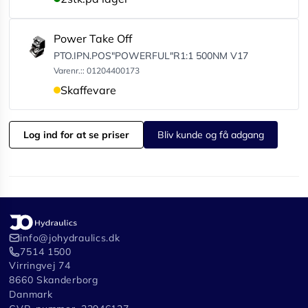
Power Take Off
PTO.IPN.POS"POWERFUL"R1:1 500NM V17
Varenr.:: 01204400173
Skaffevare
Log ind for at se priser
Bliv kunde og få adgang
info@johydraulics.dk
7514 1500
Virringvej 74
8660 Skanderborg
Danmark