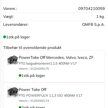
Varenr.:
09704210059
Vægt:
1 kg.
Leverandører:
OMFB S.p.A.
1
stk.
på lager
Tilbehør til ovenstående produkt
PowerTake Off Mercedes, Volvo, Iveco, ZF
PTO bagudmonteret1:1,5 400NM V17
Varenr.:: 01204200175
1
stk.
på lager
Power Take Off
PTO POWERFULR 1:1,3 ISO 450NM V17
Varenr.:: 01204300174
2
stk.
på lager