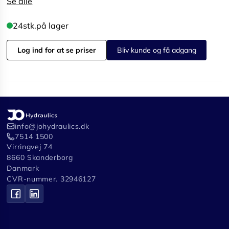
Se alle
24
stk.
på lager
Log ind for at se priser
Bliv kunde og få adgang
info@johydraulics.dk
7514 1500
Virringvej 74
8660 Skanderborg
Danmark
CVR-nummer. 32946127