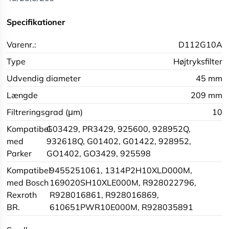
Specifikationer
Varenr.:
D112G10A
Type
Højtryksfilter
Udvendig diameter
45 mm
Længde
209 mm
Filtreringsgrad (μm)
10
Kompatibel
G03429, PR3429, 925600, 928952Q,
med
932618Q, G01402, G01422, 928952,
Parker
GO1402, GO3429, 925598
Kompatibel
9455251061, 1314P2H10XLD000M,
med Bosch
169020SH10XLE000M, R928022796,
Rexroth
R928016861, R928016869,
BR.
610651PWR10E000M, R928035891