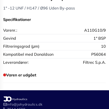
1" -12 UNF / H147 / Ø96 Uden By-pass
Specifikationer
Varenr.:
A110G10/9
Gevind
1" BSP
Filtreringsgrad (μm)
10
Kompatibel med Donaldson
P56064
Leverandører:
Filtrec S.p.A.
Varen er udgået
info@johydraulics.dk