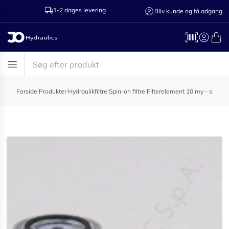
1-2 dages levering
Ring til os 75
Bliv kunde og få adgang
Forside
/
Produkter
/
Hydraulikfiltre
/
Spin-on filtre
/
Filterelement 10 my - spin o