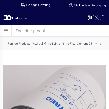
1-2 dages levering
Ring til os 75
Bliv kunde og få adgang
Forside
/
Produkter
/
Hydraulikfiltre
/
Spin-on filtre
/
Filterelement 25 my - spin o