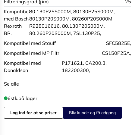
Filtreringsgrad (μm)
25
Kompatibel
80.130P25S000M, 80130P25S000M,
med Bosch
80130P20S000M, 80260P20S000M,
Rexroth
R928016616, 80.130P20S000M,
BR.
80.260P20S000M, 7SL130P25,
Kompatibel med Stauff
SFC5825E,
Kompatibel med MP Filtri
CS150P25A,
Kompatibel med
P171621, CA200.3,
Donaldson
182200300,
Se alle
6
stk.
på lager
Log ind for at se priser
Bliv kunde og få adgang