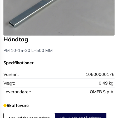
Håndtag
PM 10-15-20 L=500 MM
Specifikationer
Varenr.:
10600000176
Vægt:
0,49 kg.
Leverandører:
OMFB S.p.A.
Skaffevare
Log ind for at se priser
Bliv kunde og få adgang