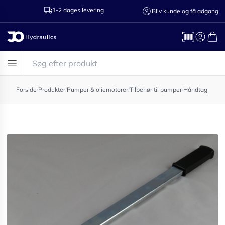
1-2 dages levering
Ring til os 75
Bliv kunde og få adgang
Forside
/
Produkter
/
Pumper & oliemotorer
/
Tilbehør til pumper
/
Håndtag