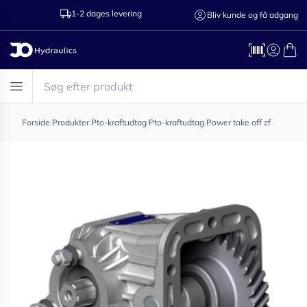
1-2 dages levering
Ring til os 75
Bliv kunde og få adgang
Forside
/
Produkter
/
Pto-kraftudtag
/
Pto-kraftudtag
/
Power take off zf