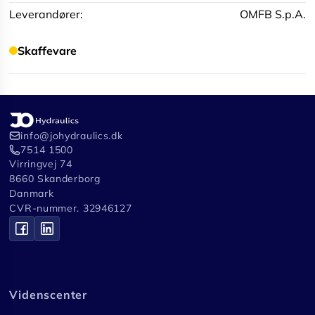
Leverandører:
OMFB S.p.A.
Skaffevare
info@johydraulics.dk
7514 1500
Virringvej 74
8660 Skanderborg
Danmark
CVR-nummer. 32946127
Videnscenter