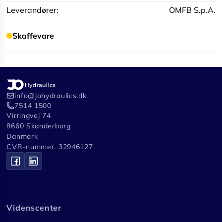
Leverandører:
OMFB S.p.A.
Skaffevare
info@johydraulics.dk
7514 1500
Virringvej 74
8660 Skanderborg
Danmark
CVR-nummer. 32946127
Videnscenter