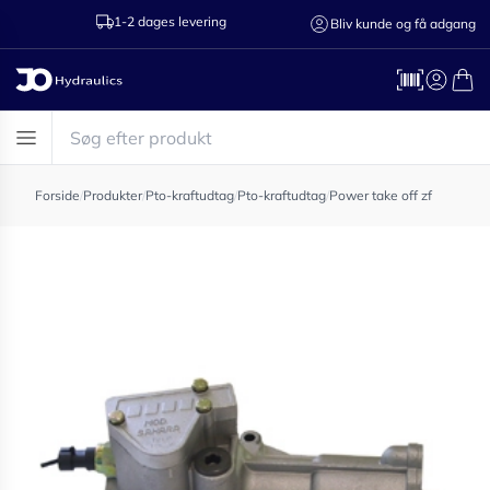
1-2 dages levering
Ring til os 75
Bliv kunde og få adgang
Forside
/
Produkter
/
Pto-kraftudtag
/
Pto-kraftudtag
/
Power take off zf