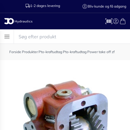
1-2 dages levering
Ring til os 75
Bliv kunde og få adgang
Forside
/
Produkter
/
Pto-kraftudtag
/
Pto-kraftudtag
/
Power take off zf