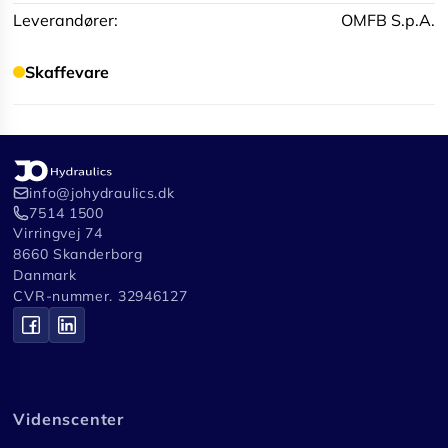
Leverandører:
OMFB S.p.A.
Skaffevare
info@johydraulics.dk
7514 1500
Virringvej 74
8660 Skanderborg
Danmark
CVR-nummer. 32946127
Videnscenter