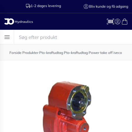
1-2 dages levering
Ring til os 75
Bliv kunde og få adgang
Forside
/
Produkter
/
Pto-kraftudtag
/
Pto-kraftudtag
/
Power take off iveco