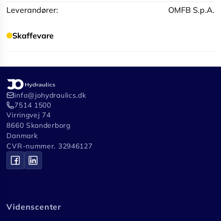
Leverandører:
OMFB S.p.A.
Skaffevare
info@johydraulics.dk
7514 1500
Virringvej 74
8660 Skanderborg
Danmark
CVR-nummer. 32946127
Videnscenter