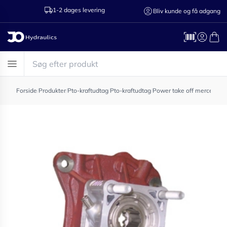
1-2 dages levering
Ring til os 75
Bliv kunde og få adgang
Forside
/
Produkter
/
Pto-kraftudtag
/
Pto-kraftudtag
/
Power take off mercedes