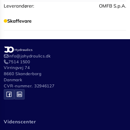
Leverandører:
OMFB S.p.A.
Skaffevare
info@johydraulics.dk
7514 1500
Virringvej 74
8660 Skanderborg
Danmark
CVR-nummer. 32946127
Videnscenter