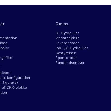
ter
Om os
JO Hydraulics
umentation
Medarbejdere
dbog
Leverandører
boler
Job i JO Hydraulics
Bestyrelsen
ngsfilter
Sponsorater
Samfundsansvar
r
videoer
ck-konfiguration
onfigurator
 af DPX-blokke
ation