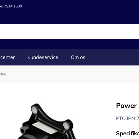
 os 7514 1500
center
Kundeservice
Om os
edes
Power 
PTO IPN 
Specifik