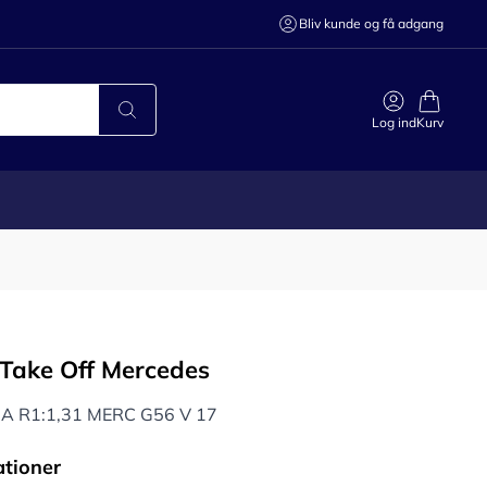
Bliv kunde og få adgang
Log ind
Kurv
Take Off Mercedes
2A R1:1,31 MERC G56 V 17
ationer