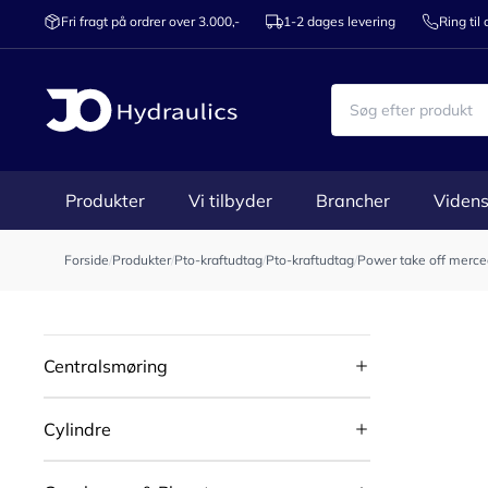
Fri fragt på ordrer over 3.000,-
1-2 dages levering
Ring til
Produkter
Vi tilbyder
Brancher
Videns
Forside
/
Produkter
/
Pto-kraftudtag
/
Pto-kraftudtag
/
Power take off merc
Centralsmøring
Cylindre