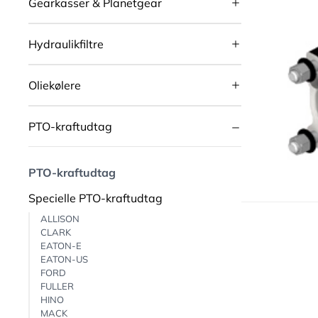
Gearkasser & Planetgear
Hydraulikfiltre
Oliekølere
PTO-kraftudtag
PTO-kraftudtag
Specielle PTO-kraftudtag
ALLISON
CLARK
EATON-E
EATON-US
FORD
FULLER
HINO
MACK