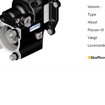
Varenr.:
Type
Aksel
Passer til
Vægt:
Leverandø
Skaffev