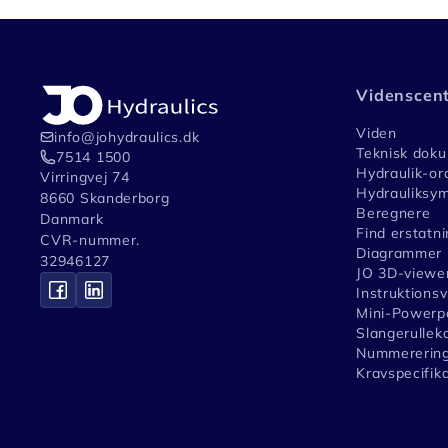
Videnscen
Viden
info@johydraulics.dk
Teknisk dok
7514 1500
Hydraulik-or
Virringvej 74
Hydrauliksym
8660 Skanderborg
Beregnere
Danmark
Find erstatni
CVR-nummer.
Diagrammer
32946127
JO 3D-viewe
Instruktions
Mini-Powerpa
Slangerullek
Nummerering
Kravspecifik