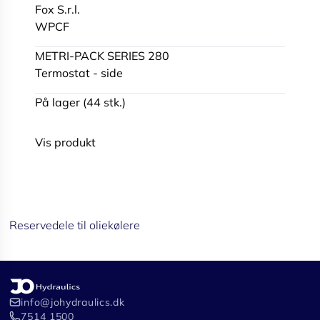
Fox S.r.l.
WPCF
METRI-PACK SERIES 280
Termostat - side
På lager (44 stk.)
Vis produkt
Reservedele til oliekølere
info@johydraulics.dk
7514 1500