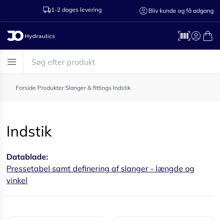
1-2 dages levering
Ring til os 75
Bliv kunde og få adgang
Forside
/
Produkter
/
Slanger & fittings
/
Indstik
Indstik
Datablade:
Pressetabel samt definering af slanger - længde og
vinkel