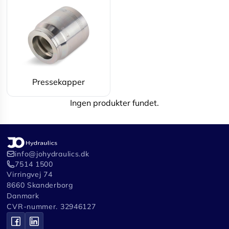
Pressekapper
Ingen produkter fundet.
info@johydraulics.dk
7514 1500
Virringvej 74
8660 Skanderborg
Danmark
CVR-nummer. 32946127