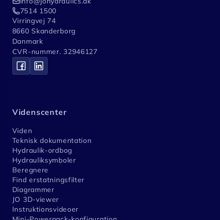
info@johydraulics.dk
7514 1500
Virringvej 74
8660 Skanderborg
Danmark
CVR-nummer. 32946127
Videnscenter
Viden
Teknisk dokumentation
Hydraulik-ordbog
Hydrauliksymboler
Beregnere
Find erstatningsfilter
Diagrammer
JO 3D-viewer
Instruktionsvideoer
Mini-Powerpack-konfiguration