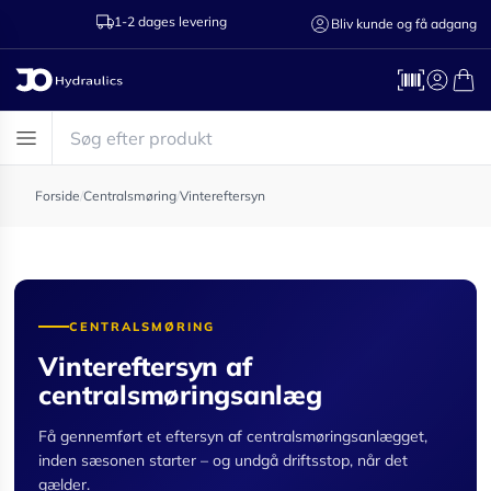
1-2 dages levering
Ring til os 75
Bliv kunde og få adgang
Forside
/
Centralsmøring
/
Vintereftersyn
CENTRALSMØRING
Vintereftersyn af
centralsmøringsanlæg
Få gennemført et eftersyn af centralsmøringsanlægget,
inden sæsonen starter – og undgå driftsstop, når det
gælder.