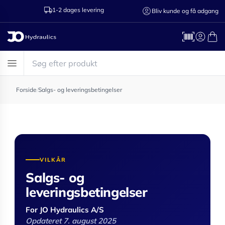
1-2 dages levering
Ring til os 75
Bliv kunde og få adgang
Forside
/
Salgs- og leveringsbetingelser
VILKÅR
Salgs- og
leveringsbetingelser
For JO Hydraulics A/S
Opdateret 7. august 2025