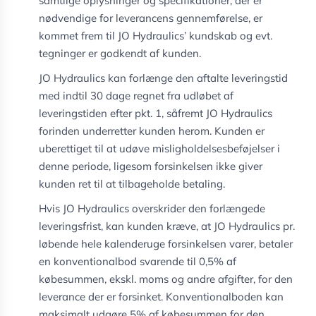
samtlige oplysninger og specifikationer, der er
nødvendige for leverancens gennemførelse, er
kommet frem til JO Hydraulics’ kundskab og evt.
tegninger er godkendt af kunden.
JO Hydraulics kan forlænge den aftalte leveringstid
med indtil 30 dage regnet fra udløbet af
leveringstiden efter pkt. 1, såfremt JO Hydraulics
forinden underretter kunden herom. Kunden er
uberettiget til at udøve misligholdelsesbeføjelser i
denne periode, ligesom forsinkelsen ikke giver
kunden ret til at tilbageholde betaling.
Hvis JO Hydraulics overskrider den forlængede
leveringsfrist, kan kunden kræve, at JO Hydraulics pr.
løbende hele kalenderuge forsinkelsen varer, betaler
en konventionalbod svarende til 0,5% af
købesummen, ekskl. moms og andre afgifter, for den
leverance der er forsinket. Konventionalboden kan
maksimalt udgøre 5% af købesummen for den