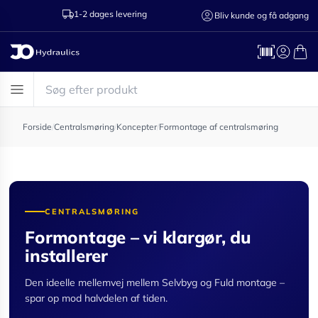
1-2 dages levering
Ring til os 75
Bliv kunde og få adgang
Forside
/
Centralsmøring
/
Koncepter
/
Formontage af centralsmøring
CENTRALSMØRING
Formontage – vi klargør, du
installerer
Den ideelle mellemvej mellem Selvbyg og Fuld montage –
spar op mod halvdelen af tiden.