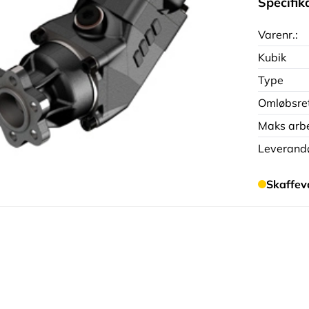
Specifik
Varenr.:
Kubik
Type
Omløbsre
Maks arbe
Leverandø
Skaffev