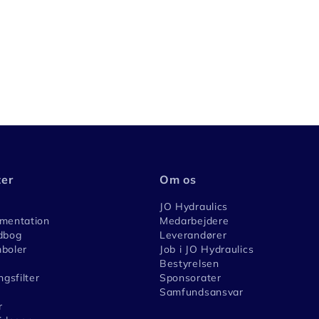
ter
Om os
JO Hydraulics
umentation
Medarbejdere
dbog
Leverandører
boler
Job i JO Hydraulics
Bestyrelsen
ngsfilter
Sponsorater
Samfundsansvar
r