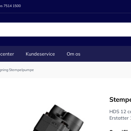
 os 7514 1500
center
Kundeservice
Om os
gning
/
Stempelpumpe
Stemp
HDS 12 cc
Erstatte