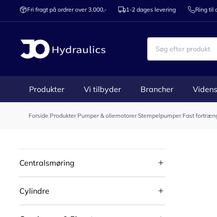
Fri fragt på ordrer over 3.000,-
1-2 dages levering
Ring til
Produkter
Vi tilbyder
Brancher
Videns
Forside
/
Produkter
/
Pumper & oliemotorer
/
Stempelpumper
/
Fast fortræn
Centralsmøring
Cylindre