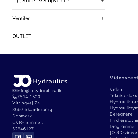
Tip, Skifte- & Stopventiler
Ventiler
OUTLET
Videnscen
Viden
info@johydraulics.dk
Teknisk dok
7514 1500
Hydraulik-or
Virringvej 74
Hydrauliksym
8660 Skanderborg
Beregnere
Danmark
Find erstatni
CVR-nummer.
Diagrammer
32946127
JO 3D-viewe