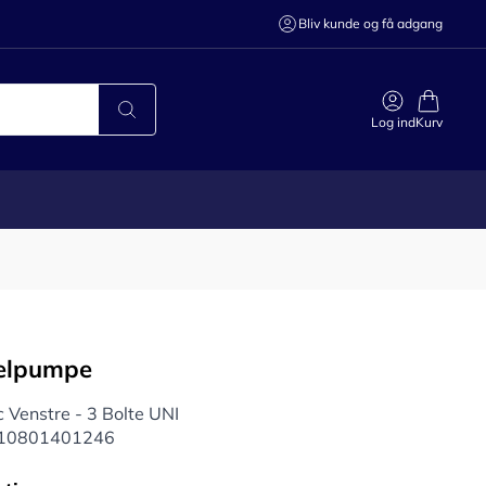
Bliv kunde og få adgang
Log ind
Kurv
elpumpe
 Venstre - 3 Bolte UNI
r 10801401246