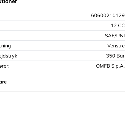
ationer
60600210129
12 CC
SAE/UNI
tning
Venstre
jdstryk
350 Bar
rer:
OMFB S.p.A.
are