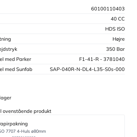
60100110403
40 CC
HDS ISO
tning
Højre
jdstryk
350 Bar
el med Parker
F1-41-R - 3781040
el med Sunfab
SAP-040R-N-DL4-L35-S0s-000
lager
til ovenstående produkt
apirpakning
SO 7707 4-Huls ø80mm