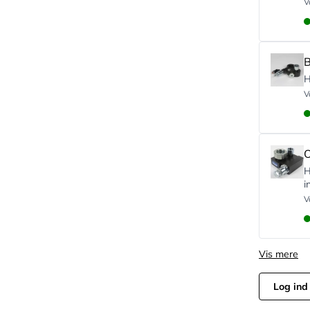
V
B
H
V
O
H
i
V
Vis mere
Log ind 