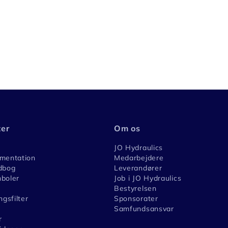
ter
Om os
JO Hydraulics
umentation
Medarbejdere
dbog
Leverandører
boler
Job i JO Hydraulics
Bestyrelsen
ngsfilter
Sponsorater
Samfundsansvar
r