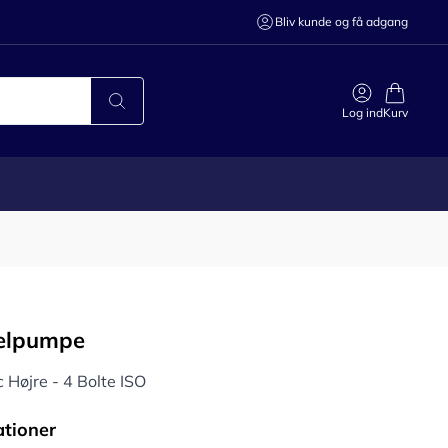
Bliv kunde og få adgang
Log ind
Kurv
elpumpe
 Højre - 4 Bolte ISO
ationer