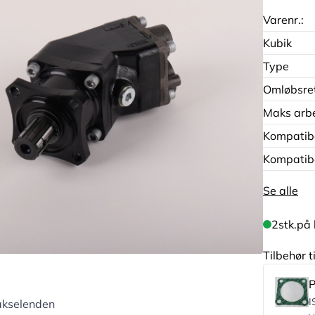
Varenr.:
Kubik
Type
Omløbsre
Maks arbe
Kompatib
Kompatib
Se alle
2
stk.
på 
Tilbehør 
P
I
akselenden