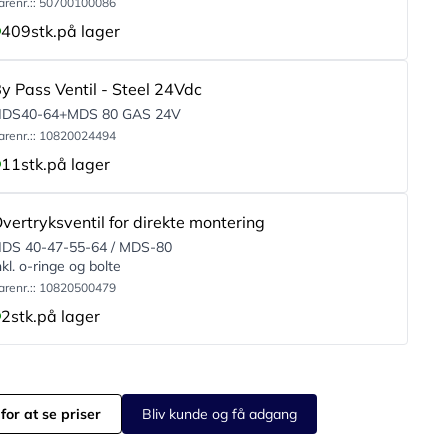
arenr.:: 50700100086
409
stk.
på lager
y Pass Ventil - Steel 24Vdc
DS40-64+MDS 80 GAS 24V
arenr.:: 10820024494
11
stk.
på lager
vertryksventil for direkte montering
DS 40-47-55-64 / MDS-80
nkl. o-ringe og bolte
arenr.:: 10820500479
2
stk.
på lager
for at se priser
Bliv kunde og få adgang