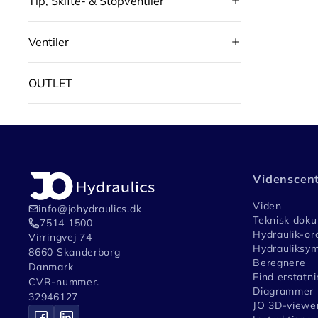
Tip, Skifte- & Stopventiler
Ventiler
OUTLET
Videnscen
Viden
info@johydraulics.dk
Teknisk dok
7514 1500
Hydraulik-or
Virringvej 74
Hydrauliksym
8660 Skanderborg
Beregnere
Danmark
Find erstatni
CVR-nummer.
Diagrammer
32946127
JO 3D-viewe