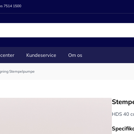
 os 7514 1500
center
Kundeservice
Om os
gning
/
Stempelpumpe
Stemp
HDS 40 cc
Specifik