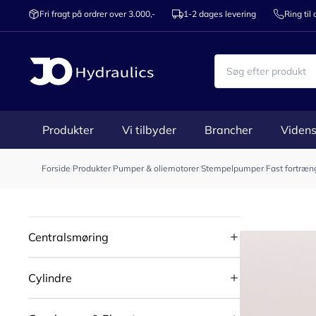
Fri fragt på ordrer over 3.000,-
1-2 dages levering
Ring til
Produkter
Vi tilbyder
Brancher
Videns
Forside
/
Produkter
/
Pumper & oliemotorer
/
Stempelpumper
/
Fast fortræn
Centralsmøring
Cylindre