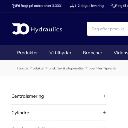
Fri fragt på ordrer over 3.000,-
1-2 dages levering
Ring til
Produkter
Vi tilbyder
Brancher
Videns
Forside
/
Produkter
/
Tip, skifte- & stopventiler
/
Tipventiler
/
Tipventil
Centralsmøring
Cylindre