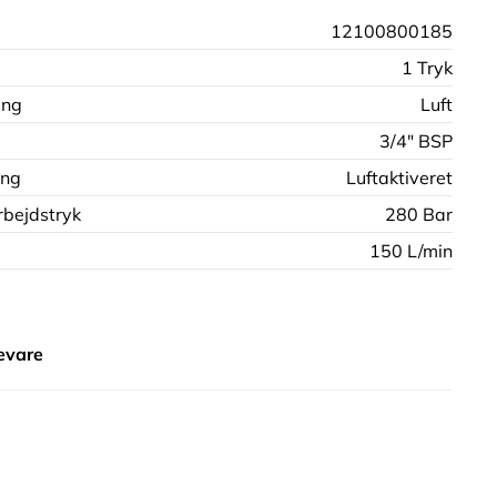
:
12100800185
1 Tryk
ing
Luft
3/4" BSP
ng
Luftaktiveret
bejdstryk
280 Bar
150 L/min
evare