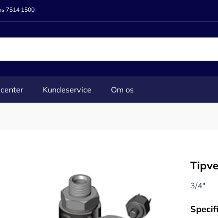
 os 7514 1500
center
Kundeservice
Om os
Tipve
3/4"
Specif