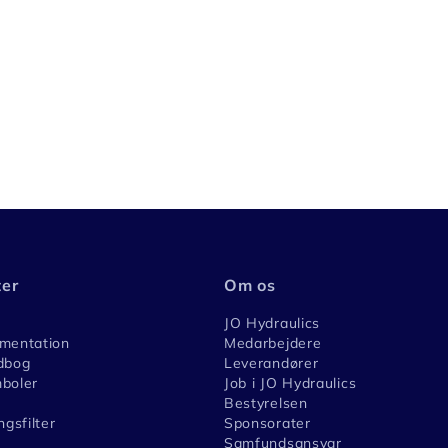
ter
Om os
JO Hydraulics
umentation
Medarbejdere
dbog
Leverandører
boler
Job i JO Hydraulics
Bestyrelsen
ngsfilter
Sponsorater
Samfundsansvar