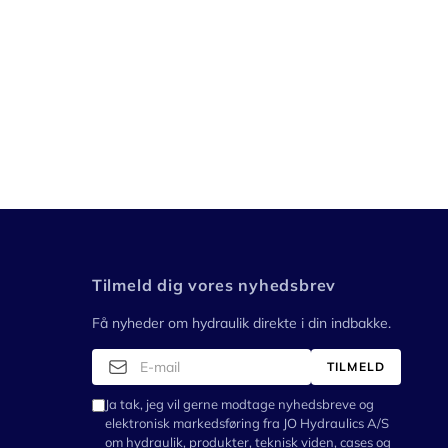
Tilmeld dig vores nyhedsbrev
Få nyheder om hydraulik direkte i din indbakke.
TILMELD
Ja tak, jeg vil gerne modtage nyhedsbreve og
elektronisk markedsføring fra JO Hydraulics A/S
om hydraulik, produkter, teknisk viden, cases og