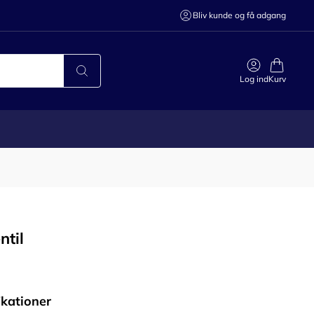
Bliv kunde og få adgang
Log ind
Kurv
ntil
ikationer