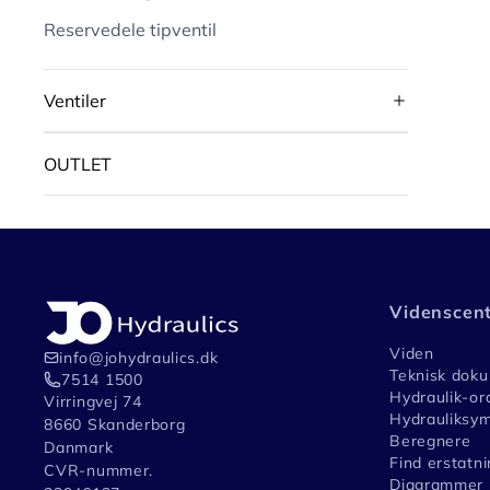
Reservedele tipventil
Ventiler
OUTLET
Videnscen
Viden
info@johydraulics.dk
Teknisk dok
7514 1500
Hydraulik-or
Virringvej 74
Hydrauliksym
8660 Skanderborg
Beregnere
Danmark
Find erstatni
CVR-nummer.
Diagrammer