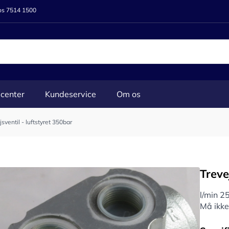
 os 7514 1500
center
Kundeservice
Om os
jsventil - luftstyret 350bar
Treve
l/min 2
Må ikke