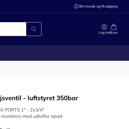
Bliv kunde og få adgang
Log ind
Kurv
jsventil - luftstyret 350bar
50 PORTS 1" - 2x3/4"
 monteres med udlufter opad