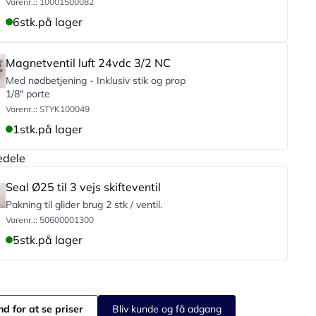
Varenr.:: 10001500082
6
stk.
på lager
Magnetventil luft 24vdc 3/2 NC
Med nødbetjening - Inklusiv stik og prop
1/8" porte
Varenr.:: STYK100049
1
stk.
på lager
edele
Seal Ø25 til 3 vejs skifteventil
Pakning til glider brug 2 stk / ventil.
Varenr.:: 50600001300
5
stk.
på lager
nd for at se priser
Bliv kunde og få adgang