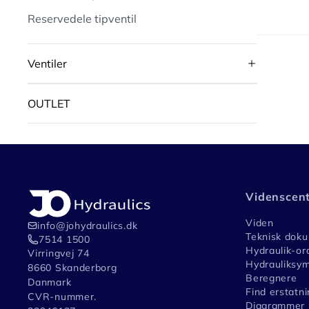
Reservedele tipventil
Ventiler
OUTLET
Videnscen
Viden
info@johydraulics.dk
Teknisk dok
7514 1500
Hydraulik-or
Virringvej 74
Hydrauliksym
8660 Skanderborg
Beregnere
Danmark
Find erstatni
CVR-nummer.
Diagrammer