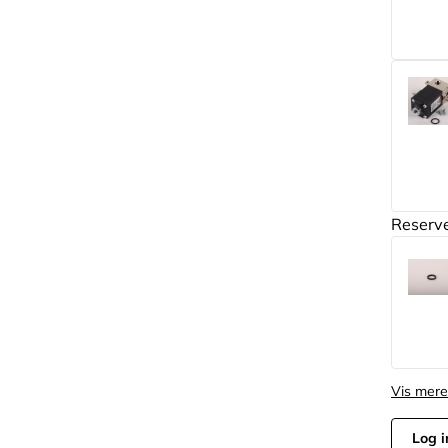
Reserv
Vis mere
Log i