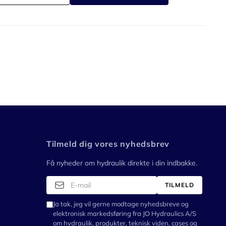
Tilmeld dig vores nyhedsbrev
Få nyheder om hydraulik direkte i din indbakke.
TILMELD
Ja tak, jeg vil gerne modtage nyhedsbreve og
elektronisk markedsføring fra JO Hydraulics A/S
om hydraulik, produkter, teknisk viden, cases og