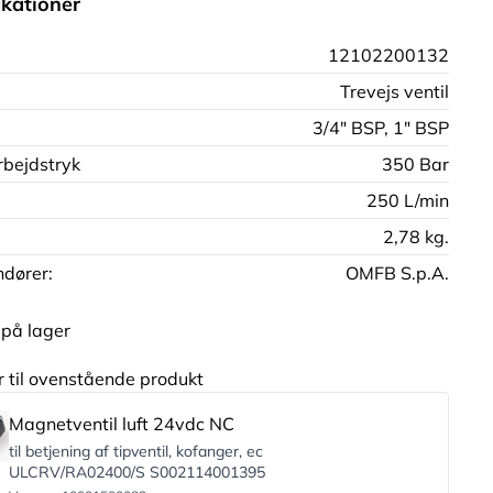
ikationer
:
12102200132
Trevejs ventil
3/4" BSP,
1" BSP
bejdstryk
350 Bar
250 L/min
2,78 kg.
dører:
OMFB S.p.A.
.
på lager
r til ovenstående produkt
Magnetventil luft 24vdc NC
til betjening af tipventil, kofanger, ec
ULCRV/RA02400/S S002114001395