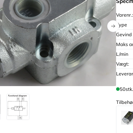
Specif
Varenr.
Type
Gevind
Maks ar
L/min
Vægt:
Leveran
50
stk
Tilbehø