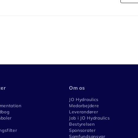
ter
Om os
JO Hydraulics
umentation
Medarbejdere
dbog
Leverandører
boler
Job i JO Hydraulics
Bestyrelsen
ngsfilter
Sponsorater
Samfundsansvar