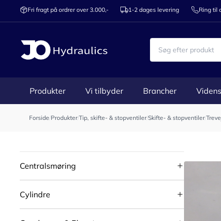
Fri fragt på ordrer over 3.000,-
1-2 dages levering
Ring til
Produkter
Vi tilbyder
Brancher
Videns
Forside
/
Produkter
/
Tip, skifte- & stopventiler
/
Skifte- & stopventiler
/
Treve
Centralsmøring
Cylindre