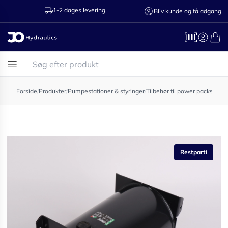
1-2 dages levering
Ring til os 75
Bliv kunde og få adgang
Forside
/
Produkter
/
Pumpestationer & styringer
/
Tilbehør til power packs & p
Restparti