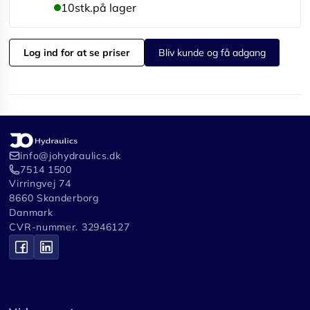
10
stk.
på lager
Log ind for at se priser
Bliv kunde og få adgang
info@johydraulics.dk
7514 1500
Virringvej 74
8660 Skanderborg
Danmark
CVR-nummer. 32946127