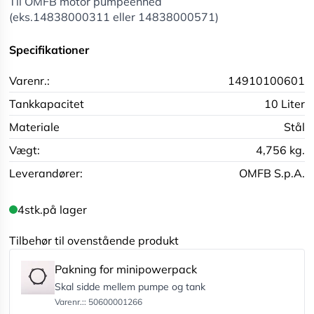
Til OMFB motor pumpeenhed
(eks.14838000311 eller 14838000571)
Specifikationer
Varenr.:
14910100601
Tankkapacitet
10 Liter
Materiale
Stål
Vægt:
4,756 kg.
Leverandører:
OMFB S.p.A.
4
stk.
på lager
Tilbehør til ovenstående produkt
Pakning for minipowerpack
Skal sidde mellem pumpe og tank
Varenr.:: 50600001266