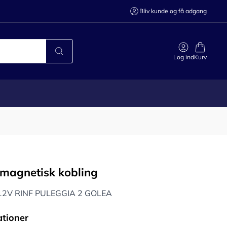
Bliv kunde og få adgang
Log ind
Kurv
omagnetisk kobling
12V RINF PULEGGIA 2 GOLEA
ationer