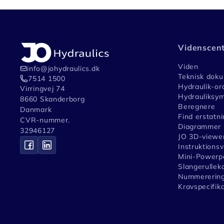
Videnscen
Viden
info@johydraulics.dk
Teknisk dok
7514 1500
Hydraulik-or
Virringvej 74
Hydrauliksym
8660 Skanderborg
Beregnere
Danmark
Find erstatni
CVR-nummer.
Diagrammer
32946127
JO 3D-viewe
Instruktions
Mini-Powerpa
Slangerullek
Nummerering
Kravspecifik