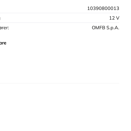
10390800013
g
12 V
rer:
OMFB S.p.A.
are