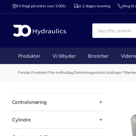
Fri fragt på ordrer over 3.000,-
1-2 dages levering
Ring til
Produkter
Vi tilbyder
Brancher
Videns
Forside
/
Produkter
/
Pto-kraftudtag
/
Elektromagnetiske koblinger
/
Tilbehør
Centralsmøring
Cylindre