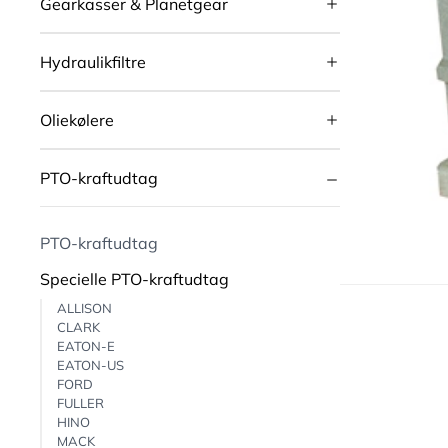
Gearkasser & Planetgear
Hydraulikfiltre
Oliekølere
PTO-kraftudtag
PTO-kraftudtag
Specielle PTO-kraftudtag
ALLISON
CLARK
EATON-E
EATON-US
FORD
FULLER
HINO
MACK