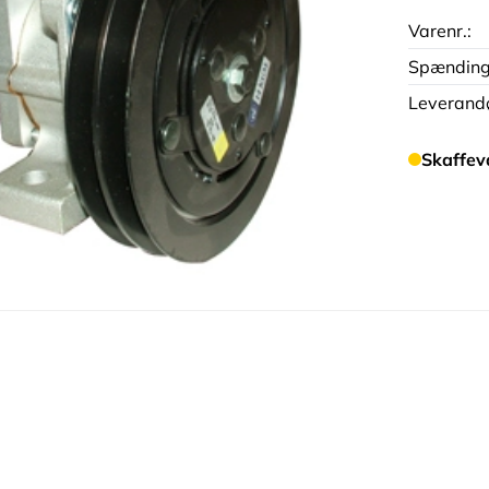
Varenr.:
Spændin
Leverandø
Skaffev