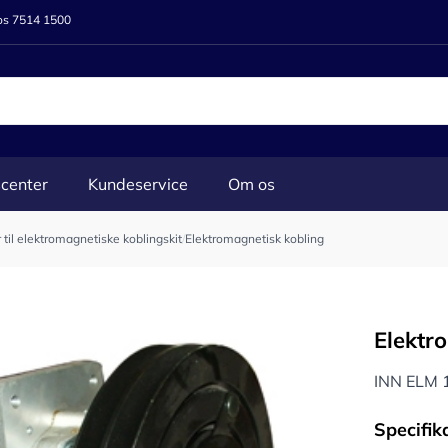
 os 7514 1500
center
Kundeservice
Om os
 til elektromagnetiske koblingskit
/
Elektromagnetisk kobling
Elektr
INN ELM 
Specifik