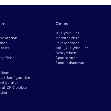
ter
Om os
JO Hydraulics
umentation
Medarbejdere
dbog
Leverandører
boler
Job i JO Hydraulics
Bestyrelsen
ngsfilter
Sponsorater
Samfundsansvar
r
videoer
ck-konfiguration
onfigurator
 af DPX-blokke
ation