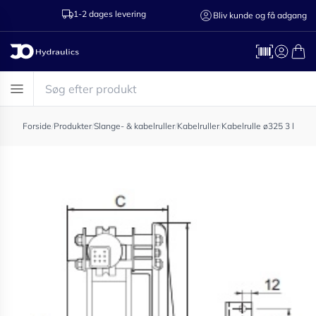
1-2 dages levering
Ring til os 75
Bliv kunde og få adgang
Forside
/
Produkter
/
Slange- & kabelruller
/
Kabelruller
/
Kabelrulle ø325 3 leder