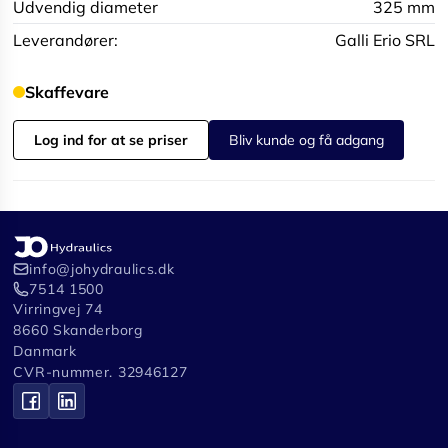
Udvendig diameter
325 mm
Leverandører:
Galli Erio SRL
Skaffevare
Log ind for at se priser
Bliv kunde og få adgang
info@johydraulics.dk
7514 1500
Virringvej 74
8660 Skanderborg
Danmark
CVR-nummer. 32946127