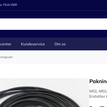
 os 7514 1500
center
Kundeservice
Om os
kningssæt
Paknin
MGL-MGL
Erstatte