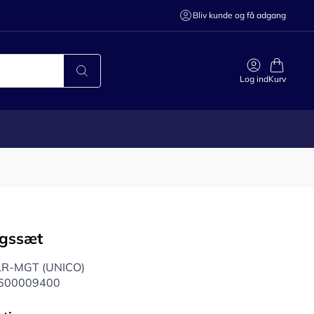
Bliv kunde og få adgang
Log ind
Kurv
gssæt
R-MGT (UNICO)
r 600009400