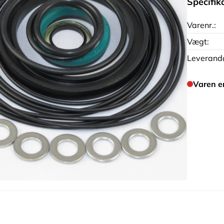
Specifik
Varenr.:
Vægt:
Leverandø
Varen e