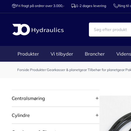
Fri fragt på ordrer over 3.000,-
1-2 dages levering
Ring til
Produkter
Vi tilbyder
Brancher
Videns
Forside
/
Produkter
/
Gearkasser & planetgear
/
Tilbehør for planetgear
/
Pa
Centralsmøring
Cylindre