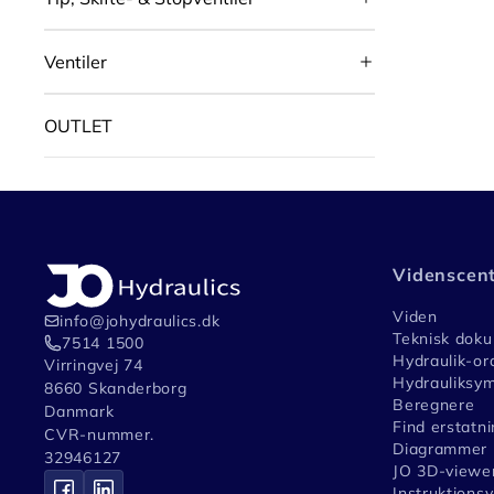
Ventiler
OUTLET
Videnscen
Viden
info@johydraulics.dk
Teknisk dok
7514 1500
Hydraulik-or
Virringvej 74
Hydrauliksym
8660 Skanderborg
Beregnere
Danmark
Find erstatni
CVR-nummer.
Diagrammer
32946127
JO 3D-viewe
Instruktions