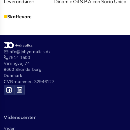
Leverandører:
Dinamic Oil S.P.A con Socio Unico
Skaffevare
info@johydraulics.dk
7514 1500
Virringvej 74
8660 Skanderborg
Danmark
CVR-nummer. 32946127
Videnscenter
Viden