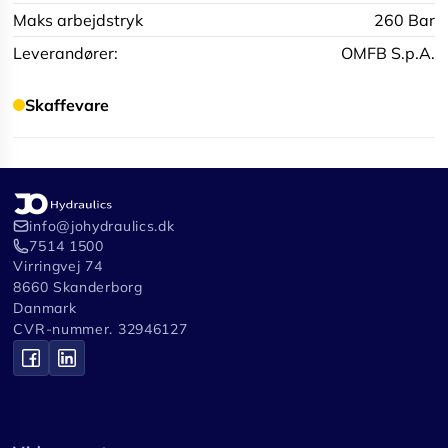
Maks arbejdstryk
260 Bar
Leverandører:
OMFB S.p.A.
Skaffevare
info@johydraulics.dk
7514 1500
Virringvej 74
8660 Skanderborg
Danmark
CVR-nummer. 32946127