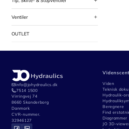
Tip, Skifte- & Stopventiler
Ventiler
OUTLET
Videnscen
Viden
info@johydraulics.dk
Teknisk dok
7514 1500
Hydraulik-or
Virringvej 74
Hydrauliksym
8660 Skanderborg
Beregnere
Danmark
Find erstatni
CVR-nummer.
Diagrammer
32946127
JO 3D-viewe