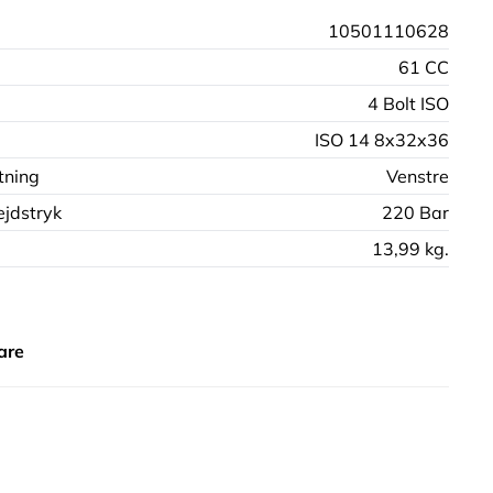
10501110628
61 CC
4 Bolt ISO
ISO 14 8x32x36
tning
Venstre
jdstryk
220 Bar
13,99 kg.
are