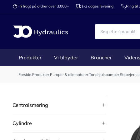
Fri fragt på ordrer over 3.000,-
1-2 dages levering
Ring til
Produkter
Vi tilbyder
Brancher
Videns
Forside
/
Produkter
/
Pumper & oliemotorer
/
Tandhjulspumper
/
Støbejerns
Centralsmøring
Cylindre