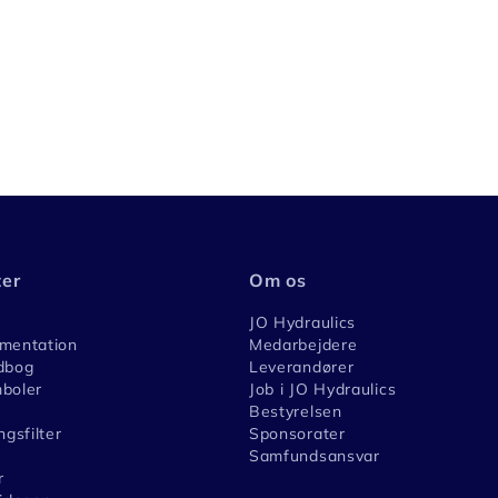
ter
Om os
JO Hydraulics
umentation
Medarbejdere
dbog
Leverandører
boler
Job i JO Hydraulics
Bestyrelsen
ngsfilter
Sponsorater
Samfundsansvar
r