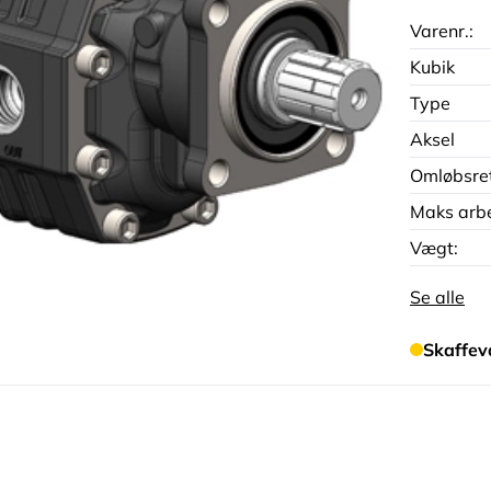
Varenr.:
Kubik
Type
Aksel
Omløbsre
Maks arbe
Vægt:
Se alle
Skaffev