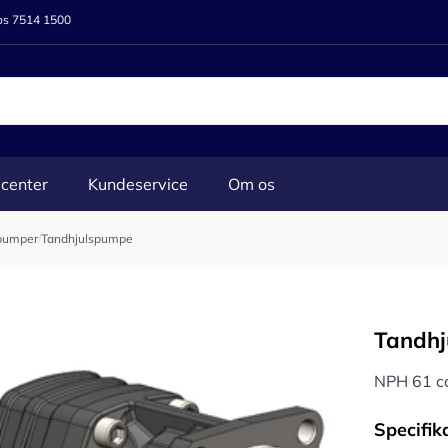
 os 7514 1500
center
Kundeservice
Om os
pumper
/
Tandhjulspumpe
Tandh
NPH 61 cc
Specifik