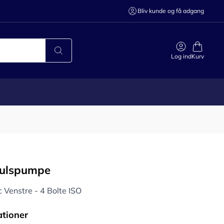
Bliv kunde og få adgang
Log ind
Kurv
julspumpe
 Venstre - 4 Bolte ISO
ationer