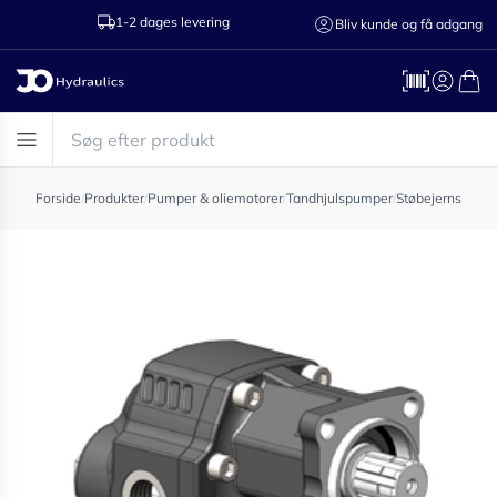
1-2 dages levering
Ring til os 75
Bliv kunde og få adgang
Forside
/
Produkter
/
Pumper & oliemotorer
/
Tandhjulspumper
/
Støbejernspump