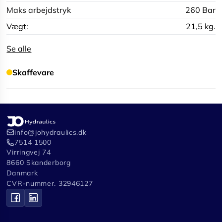
Maks arbejdstryk
260 Bar
Vægt:
21,5 kg.
Se alle
Skaffevare
info@johydraulics.dk
7514 1500
Virringvej 74
8660 Skanderborg
Danmark
CVR-nummer. 32946127