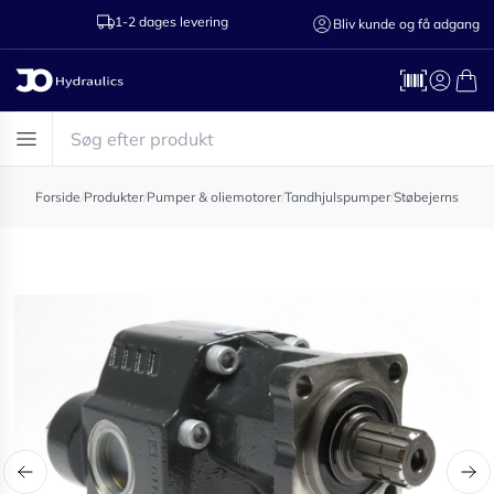
1-2 dages levering
Ring til os 75
Bliv kunde og få adgang
Forside
/
Produkter
/
Pumper & oliemotorer
/
Tandhjulspumper
/
Støbejernspump