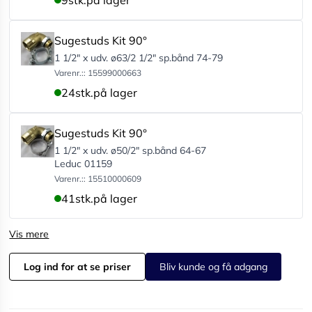
9
stk.
på lager
Sugestuds Kit 90°
1 1/2" x udv. ø63/2 1/2" sp.bånd 74-79
Varenr.:: 15599000663
24
stk.
på lager
Sugestuds Kit 90°
1 1/2" x udv. ø50/2" sp.bånd 64-67
Leduc 01159
Varenr.:: 15510000609
41
stk.
på lager
Vis mere
Log ind for at se priser
Bliv kunde og få adgang