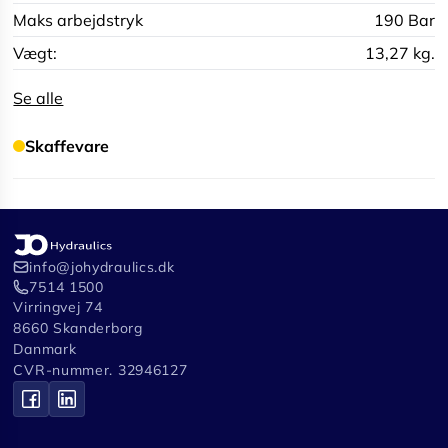
Maks arbejdstryk
190 Bar
Vægt:
13,27 kg.
Se alle
Skaffevare
info@johydraulics.dk
7514 1500
Virringvej 74
8660 Skanderborg
Danmark
CVR-nummer. 32946127