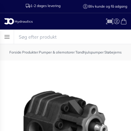
1-2 dages levering
Ring til os 75
Bliv kunde og få adgang
Forside
/
Produkter
/
Pumper & oliemotorer
/
Tandhjulspumper
/
Støbejernspump