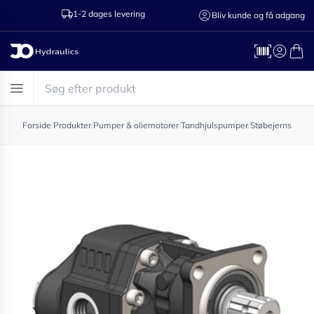
1-2 dages levering
Ring til os 75
Bliv kunde og få adgang
Forside
/
Produkter
/
Pumper & oliemotorer
/
Tandhjulspumper
/
Støbejernspump