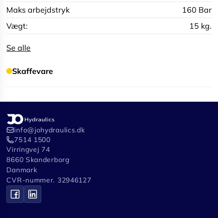
Maks arbejdstryk
160 Bar
Vægt:
15 kg.
Se alle
Skaffevare
info@johydraulics.dk
7514 1500
Virringvej 74
8660 Skanderborg
Danmark
CVR-nummer. 32946127