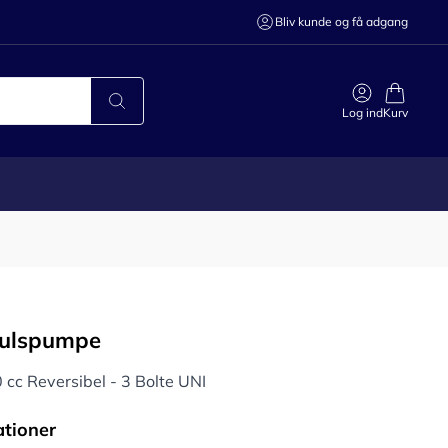
Bliv kunde og få adgang
Log ind
Kurv
julspumpe
cc Reversibel - 3 Bolte UNI
ationer