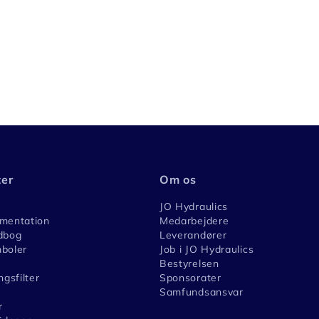
ter
Om os
JO Hydraulics
umentation
Medarbejdere
dbog
Leverandører
boler
Job i JO Hydraulics
Bestyrelsen
ngsfilter
Sponsorater
Samfundsansvar
r