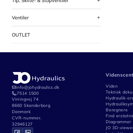
Tip, Skifte- & Stopventiler
Ventiler
OUTLET
Videnscen
Viden
info@johydraulics.dk
Teknisk dok
7514 1500
Hydraulik-or
Virringvej 74
Hydrauliksym
8660 Skanderborg
Beregnere
Danmark
Find erstatni
CVR-nummer.
Diagrammer
32946127
JO 3D-viewe