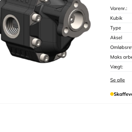
Varenr.:
Kubik
Type
Aksel
Omløbsre
Maks arbe
Vægt:
Se alle
Skaffev