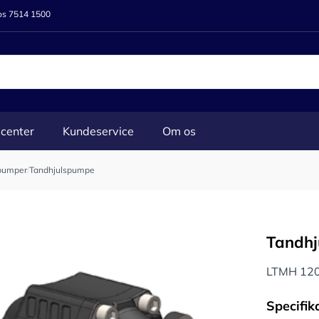
 os 7514 1500
center
Kundeservice
Om os
pumper
/
Tandhjulspumpe
Tandh
LTMH 120 
Specifik