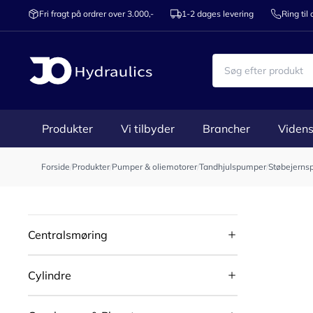
Fri fragt på ordrer over 3.000,-
1-2 dages levering
Ring til
Produkter
Vi tilbyder
Brancher
Videns
Forside
/
Produkter
/
Pumper & oliemotorer
/
Tandhjulspumper
/
Støbejerns
Centralsmøring
Cylindre