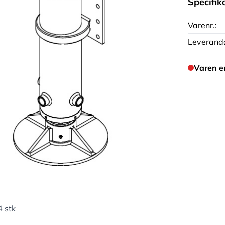
Specifik
Varenr.:
Leverandø
Varen e
 stk