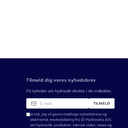
Tilmeld dig vores nyhedsbrev
Få nyheder om hydraulik direkte i din indbakke.
TILMELD
Ja tak, jeg vil gerne modtage nyhedsbreve og
elektronisk markedsføring fra JO Hydraulics A/S
om hydraulik, produkter, teknisk viden, cases og