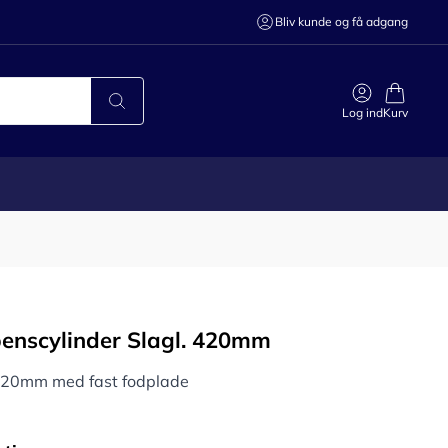
Bliv kunde og få adgang
Log ind
Kurv
benscylinder Slagl. 420mm
20mm med fast fodplade