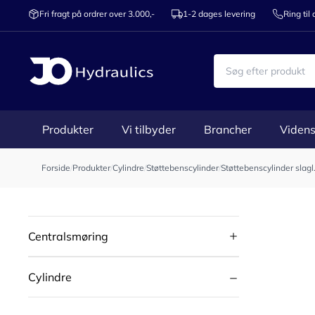
Fri fragt på ordrer over 3.000,-
1-2 dages levering
Ring til
Produkter
Vi tilbyder
Brancher
Videns
Forside
/
Produkter
/
Cylindre
/
Støttebenscylinder
/
Støttebenscylinder sla
Centralsmøring
Cylindre