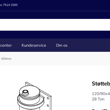
 os 7514 1500
center
Kundeservice
Om os
gl. 420mm
Støtte
120/90x4
28 Ton