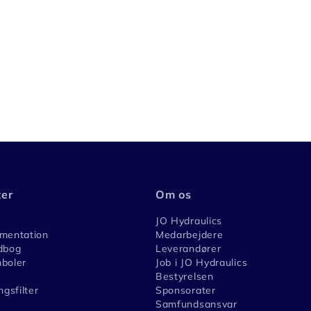
ter
Om os
JO Hydraulics
umentation
Medarbejdere
dbog
Leverandører
boler
Job i JO Hydraulics
Bestyrelsen
ngsfilter
Sponsorater
Samfundsansvar