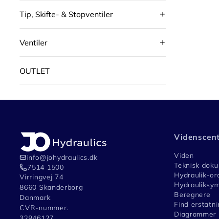
Tip, Skifte- & Stopventiler
Ventiler
OUTLET
Videnscen
Viden
info@johydraulics.dk
Teknisk dok
7514 1500
Hydraulik-or
Virringvej 74
Hydrauliksym
8660 Skanderborg
Beregnere
Danmark
Find erstatni
CVR-nummer.
Diagrammer
32946127