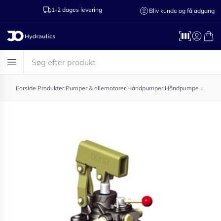
1-2 dages levering
Ring til os 75
Bliv kunde og få adgang
Forside
/
Produkter
/
Pumper & oliemotorer
/
Håndpumper
/
Håndpumpe u tank