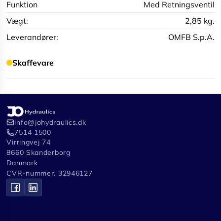
Funktion
Med Retningsventil
Vægt:
2,85 kg.
Leverandører:
OMFB S.p.A.
Skaffevare
info@johydraulics.dk
7514 1500
Virringvej 74
8660 Skanderborg
Danmark
CVR-nummer. 32946127