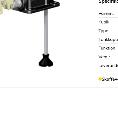
Specifik
Varenr.:
Kubik
Type
Tankkapa
Funktion
Vægt:
Leverandø
Skaffev