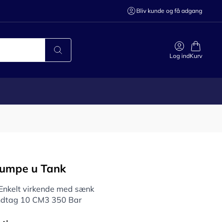
Bliv kunde og få adgang
Log ind
Kurv
umpe u Tank
Enkelt virkende med sænk
dtag 10 CM3 350 Bar