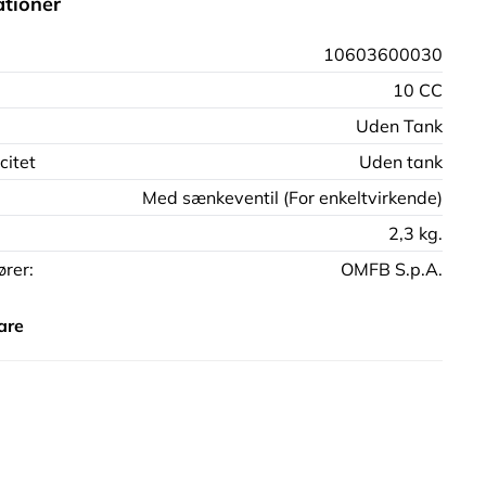
ationer
10603600030
10 CC
Uden Tank
citet
Uden tank
Med sænkeventil (For enkeltvirkende)
2,3 kg.
rer:
OMFB S.p.A.
are