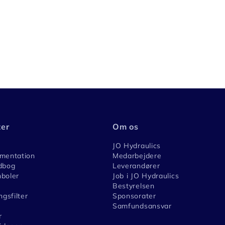
ter
Om os
JO Hydraulics
umentation
Medarbejdere
dbog
Leverandører
boler
Job i JO Hydraulics
Bestyrelsen
ngsfilter
Sponsorater
Samfundsansvar
r