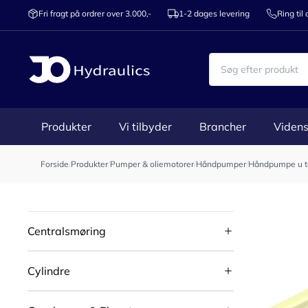
Fri fragt på ordrer over 3.000,-
1-2 dages levering
Ring til
Produkter
Vi tilbyder
Brancher
Videns
Forside
/
Produkter
/
Pumper & oliemotorer
/
Håndpumper
/
Håndpumpe u t
Centralsmøring
Cylindre