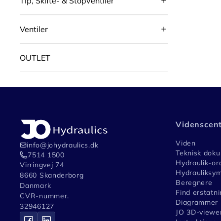
Tip, Skifte- & Stopventiler
Ventiler
OUTLET
Videnscen
Viden
info@johydraulics.dk
Teknisk dok
7514 1500
Hydraulik-or
Virringvej 74
Hydrauliksym
8660 Skanderborg
Beregnere
Danmark
Find erstatni
CVR-nummer.
Diagrammer
32946127
JO 3D-viewe