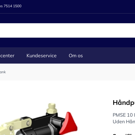
 os 7514 1500
center
Kundeservice
Om os
ank
Håndp
PMSE 10 
Uden Hån