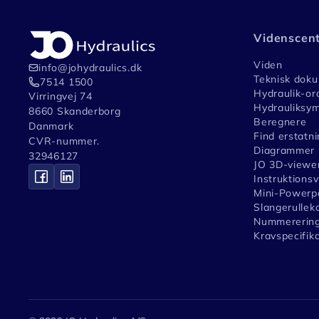
Videnscen
Viden
info@johydraulics.dk
Teknisk dok
7514 1500
Hydraulik-or
Virringvej 74
Hydrauliksym
8660 Skanderborg
Beregnere
Danmark
Find erstatni
CVR-nummer.
Diagrammer
32946127
JO 3D-viewe
Instruktions
Mini-Powerpa
Slangerullek
Nummerering
Kravspecifik