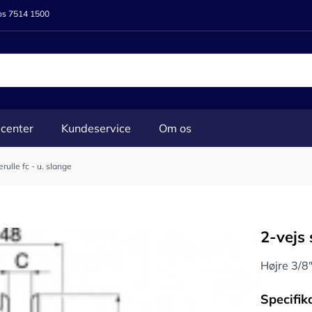
 os 7514 1500
center
Kundeservice
Om os
rulle fc - u. slange
2-vejs 
Højre 3/
Specifik