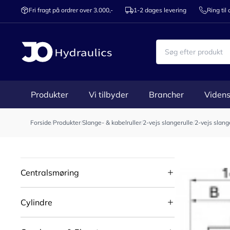
Fri fragt på ordrer over 3.000,-
1-2 dages levering
Ring til
Produkter
Vi tilbyder
Brancher
Videns
Forside
/
Produkter
/
Slange- & kabelruller
/
2-vejs slangerulle
/
2-vejs slange
Centralsmøring
Cylindre