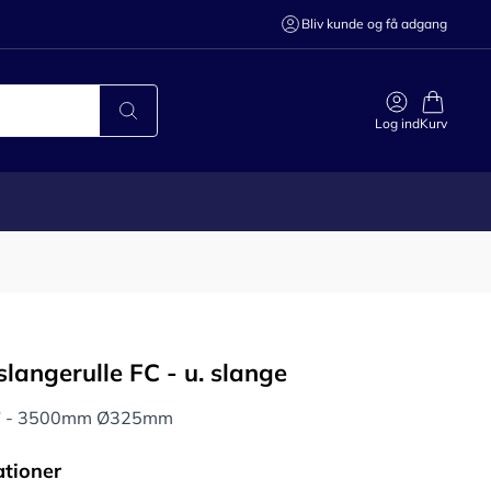
Bliv kunde og få adgang
Log ind
Kurv
slangerulle FC - u. slange
8" - 3500mm Ø325mm
ationer