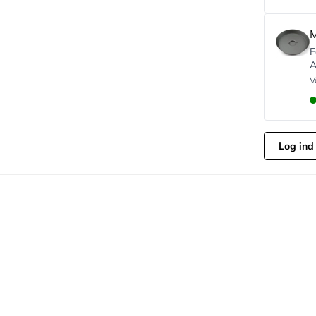
M
F
A
V
Log ind 