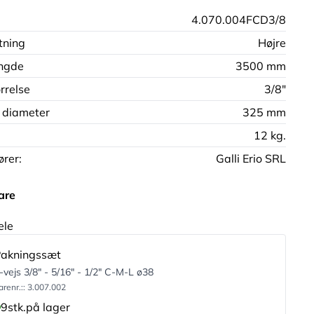
4.070.004FCD3/8
tning
Højre
ngde
3500 mm
rrelse
3/8"
 diameter
325 mm
12 kg.
rer:
Galli Erio SRL
are
ele
akningssæt
-vejs 3/8" - 5/16" - 1/2" C-M-L ø38
arenr.:: 3.007.002
9
stk.
på lager