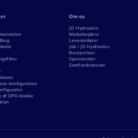
ter
Om os
JO Hydraulics
umentation
Medarbejdere
dbog
Leverandører
boler
Job i JO Hydraulics
Bestyrelsen
ngsfilter
Sponsorater
Samfundsansvar
r
videoer
ck-konfiguration
onfigurator
 af DPX-blokke
ation