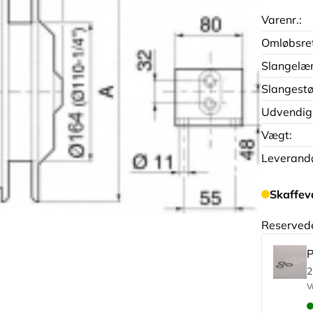
Varenr.:
Omløbsre
Slangelæ
Slangestø
Udvendig
Vægt:
Leverandø
Skaffev
Reserved
P
2
V