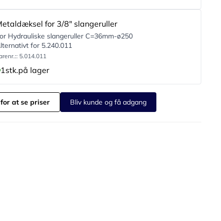
etaldæksel for 3/8" slangeruller
or Hydrauliske slangeruller C=36mm-ø250
lternativt for 5.240.011
arenr.:: 5.014.011
1
stk.
på lager
for at se priser
Bliv kunde og få adgang