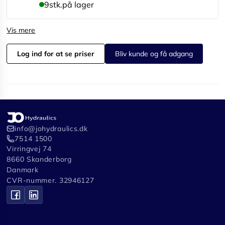
9
stk.
på lager
Vis mere
Log ind for at se priser
Bliv kunde og få adgang
info@johydraulics.dk
7514 1500
Virringvej 74
8660 Skanderborg
Danmark
CVR-nummer. 32946127