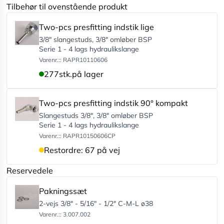
Tilbehør til ovenstående produkt
Two-pcs presfitting indstik lige
3/8" slangestuds, 3/8" omløber BSP
Serie 1 - 4 lags hydraulikslange
Varenr.:: RAPR10110606
277
stk.
på lager
Two-pcs presfitting indstik 90° kompakt
Slangestuds 3/8", 3/8" omløber BSP
Serie 1 - 4 lags hydraulikslange
Varenr.:: RAPR10150606CP
Restordre: 67 på vej
Reservedele
Pakningssæt
2-vejs 3/8" - 5/16" - 1/2" C-M-L ø38
Varenr.:: 3.007.002