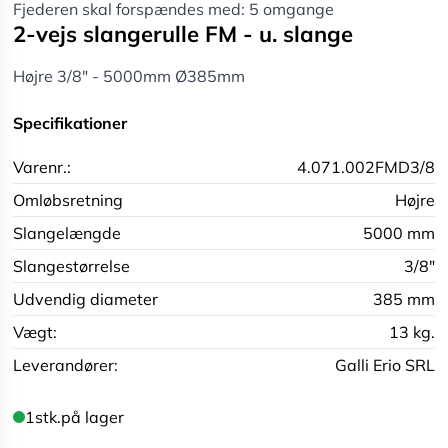
Fjederen skal forspændes med: 5 omgange
2-vejs slangerulle FM - u. slange
Højre 3/8" - 5000mm Ø385mm
Specifikationer
Varenr.:
4.071.002FMD3/8
Omløbsretning
Højre
Slangelængde
5000 mm
Slangestørrelse
3/8"
Udvendig diameter
385 mm
Vægt:
13 kg.
Leverandører:
Galli Erio SRL
1
stk.
på lager