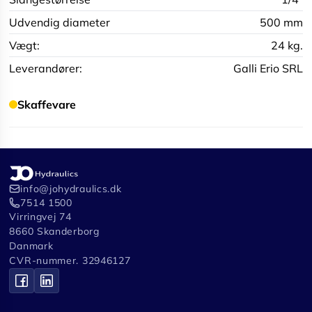
Udvendig diameter
500 mm
Vægt:
24 kg.
Leverandører:
Galli Erio SRL
Skaffevare
info@johydraulics.dk
7514 1500
Virringvej 74
8660 Skanderborg
Danmark
CVR-nummer. 32946127