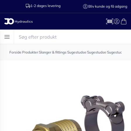
1-2 dages levering
Ring til os 75
Bliv kunde og få adgang
Forside
/
Produkter
/
Slanger & fittings
/
Sugestudse
/
Sugestudse
/
Sugestuds kit l