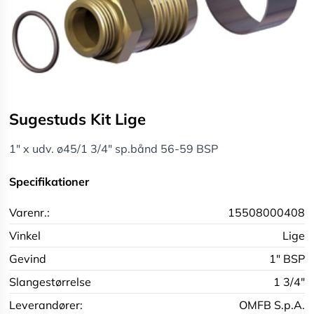
Sugestuds Kit Lige
1" x udv. ø45/1 3/4" sp.bånd 56-59 BSP
Specifikationer
Varenr.:
15508000408
Vinkel
Lige
Gevind
1" BSP
Slangestørrelse
1 3/4"
Leverandører:
OMFB S.p.A.