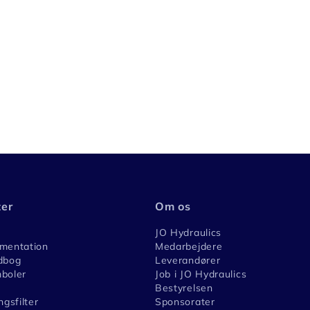
ter
Om os
JO Hydraulics
umentation
Medarbejdere
dbog
Leverandører
boler
Job i JO Hydraulics
Bestyrelsen
ngsfilter
Sponsorater