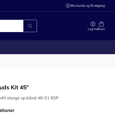
Bliv kunde og få adgang
Log ind
Kurv
uds Kit 45°
 ø40 slange sp.bånd 48-51 BSP
ationer