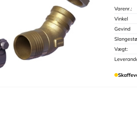
Varenr.:
Vinkel
Gevind
Slangestø
Vægt:
Leverandø
Skaffev