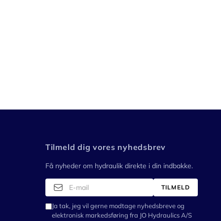
Tilmeld dig vores nyhedsbrev
Få nyheder om hydraulik direkte i din indbakke.
TILMELD
Ja tak, jeg vil gerne modtage nyhedsbreve og
elektronisk markedsføring fra JO Hydraulics A/S