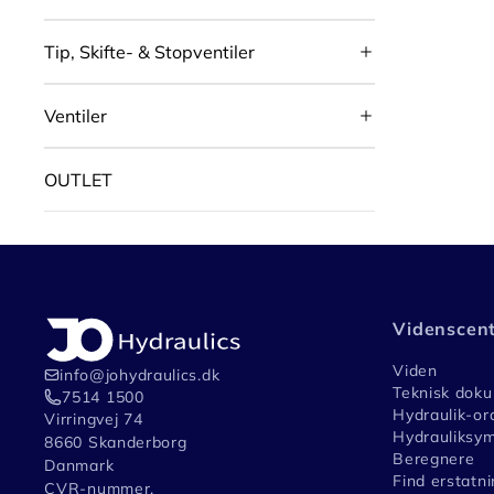
Tip, Skifte- & Stopventiler
Ventiler
OUTLET
Videnscen
Viden
info@johydraulics.dk
Teknisk dok
7514 1500
Hydraulik-or
Virringvej 74
Hydrauliksym
8660 Skanderborg
Beregnere
Danmark
Find erstatni
CVR-nummer.