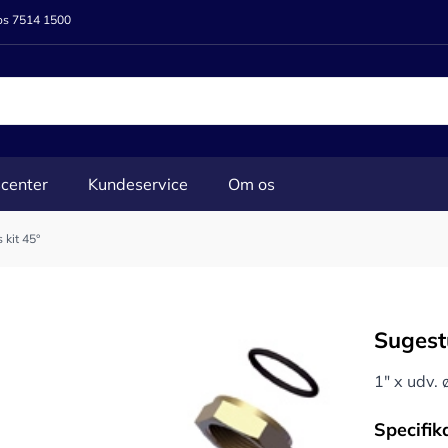
 os 7514 1500
center
Kundeservice
Om os
 kit 45°
Sugest
1" x udv.
Specifik