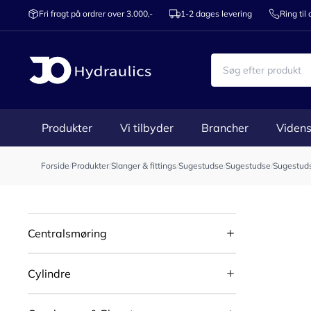
Fri fragt på ordrer over 3.000,-
1-2 dages levering
Ring til
Produkter
Vi tilbyder
Brancher
Videns
Forside
/
Produkter
/
Slanger & fittings
/
Sugestudse
/
Sugestudse
/
Sugestuds
Centralsmøring
Cylindre