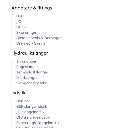
Adaptere & fittings
BSP
JIC
ORFS
Skæreringe
Bonded Seals & Tætninger
Drejeled - Svirvler
Hydraulikslanger
Trykslanger
Sugeslanger
Termoplastslanger
Multislanger
Slangebeskyttelse
Indstik
Banjoer
BSP slangeindstik
JIC slangeindstik
ORFS slangeindstik
Skærerings slangeindstik