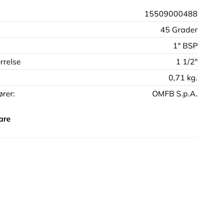
15509000488
45 Grader
1" BSP
rrelse
1 1/2"
0,71 kg.
rer:
OMFB S.p.A.
are