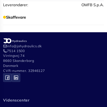
Leverandører:
OMFB S.p.A.
Skaffevare
info@johydraulics.dk
7514 1500
Virringvej 74
8660 Skanderborg
Danmark
CVR-nummer. 32946127
Videnscenter