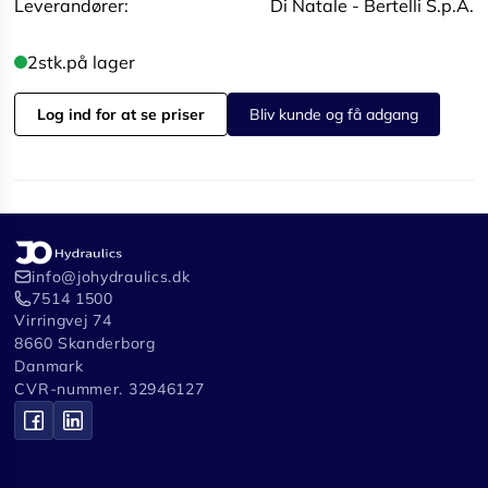
Leverandører:
Di Natale - Bertelli S.p.A.
2
stk.
på lager
Log ind for at se priser
Bliv kunde og få adgang
info@johydraulics.dk
7514 1500
Virringvej 74
8660 Skanderborg
Danmark
CVR-nummer. 32946127