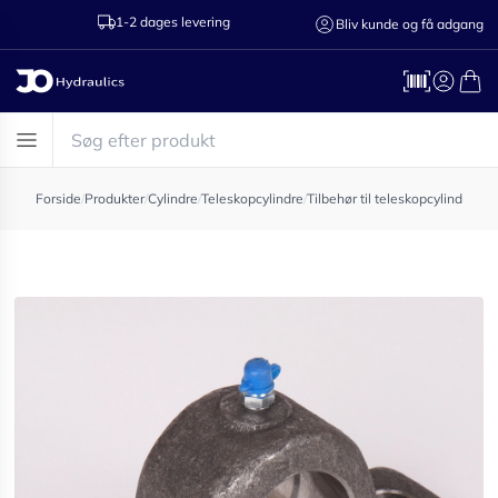
1-2 dages levering
Ring til os 75
Bliv kunde og få adgang
Forside
/
Produkter
/
Cylindre
/
Teleskopcylindre
/
Tilbehør til teleskopcylindre
/
Sid