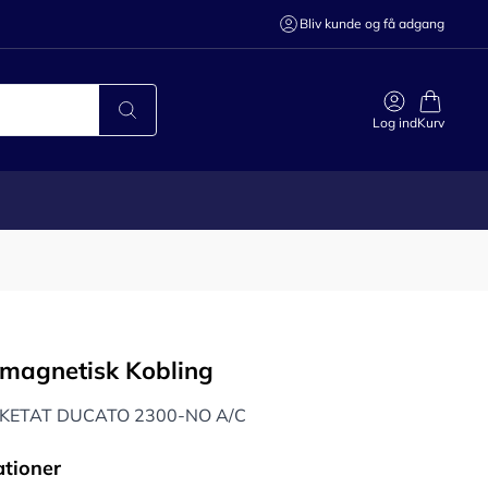
Bliv kunde og få adgang
Log ind
Kurv
omagnetisk Kobling
CKETAT DUCATO 2300-NO A/C
ationer