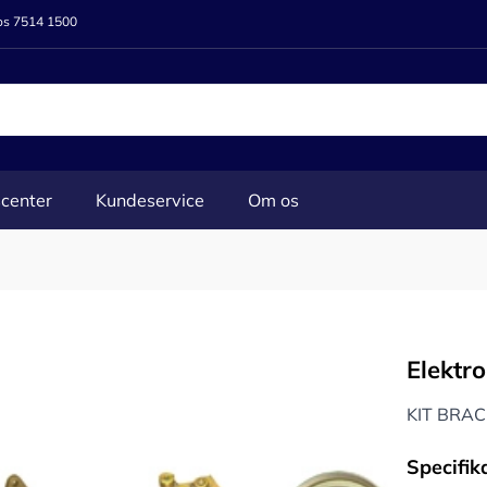
 os 7514 1500
center
Kundeservice
Om os
Elektr
KIT BRA
Specifik