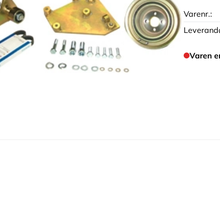
Varenr.:
Leverandø
Varen e