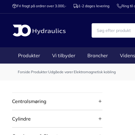
Fri fragt på ordrer over 3.000,-
1-2 dages levering
Ring til
Produkter
Vi tilbyder
Brancher
Videns
Forside
/
Produkter
/
Udgåede varer
/
Elektromagnetisk kobling
Centralsmøring
Cylindre