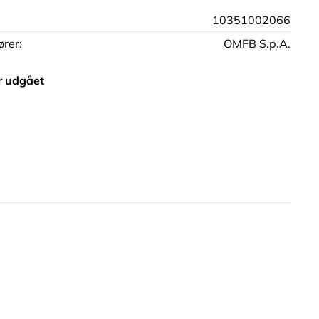
10351002066
rer:
OMFB S.p.A.
r udgået