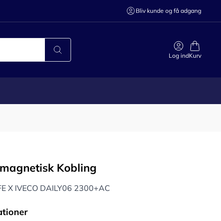
Bliv kunde og få adgang
Log ind
Kurv
omagnetisk Kobling
FE X IVECO DAILY06 2300+AC
ationer