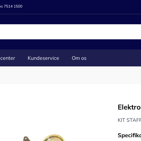
 os 7514 1500
center
Kundeservice
Om os
Elektr
KIT STAF
Specifik