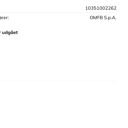
10351002262
rer:
OMFB S.p.A.
r udgået