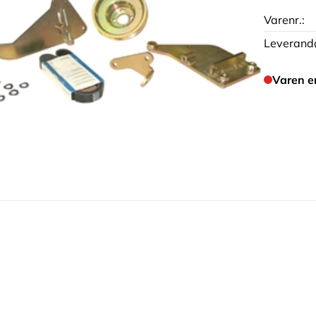
Varenr.:
Leverandø
Varen e