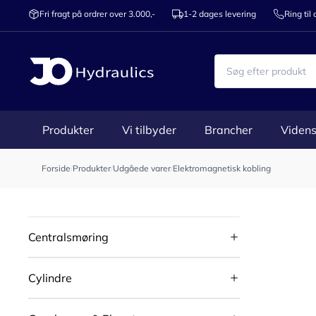
Fri fragt på ordrer over 3.000,-
1-2 dages levering
Ring til
Produkter
Vi tilbyder
Brancher
Videns
Forside
/
Produkter
/
Udgåede varer
/
Elektromagnetisk kobling
Centralsmøring
Cylindre