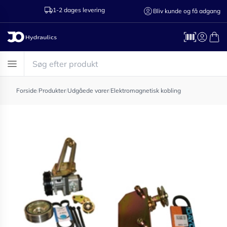
1-2 dages levering
Ring til os 75
Bliv kunde og få adgang
Forside
/
Produkter
/
Udgåede varer
/
Elektromagnetisk kobling