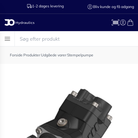
1-2 dages levering
Ring til os 75
Bliv kunde og få adgang
Forside
/
Produkter
/
Udgåede varer
/
Stempelpumpe