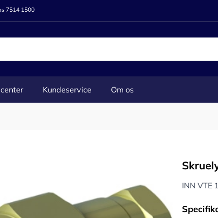
 os 7514 1500
center
Kundeservice
Om os
Skruel
INN VTE 1
Specifik