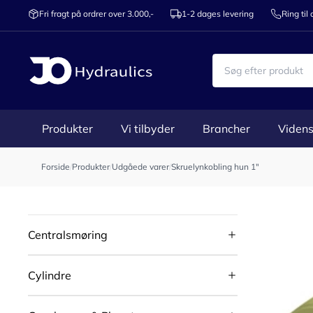
Fri fragt på ordrer over 3.000,-
1-2 dages levering
Ring til
Produkter
Vi tilbyder
Brancher
Videns
Forside
/
Produkter
/
Udgåede varer
/
Skruelynkobling hun 1"
Centralsmøring
Cylindre