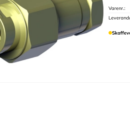
Varenr.:
Leverandø
Skaffev