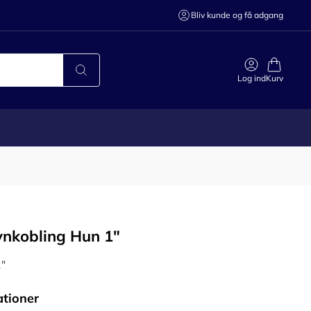
Bliv kunde og få adgang
Log ind
Kurv
ynkobling Hun 1"
"
ationer